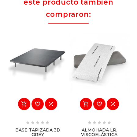
este producto también
compraron:
















BASE TAPIZADA 3D
ALMOHADA LR.
GREY
VISCOELÁSTICA