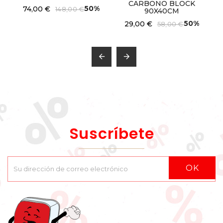
CARBONO BLOCK
50%
74,00 €
148,00 €
90X40CM
50%
29,00 €
58,00 €


Suscríbete
OK