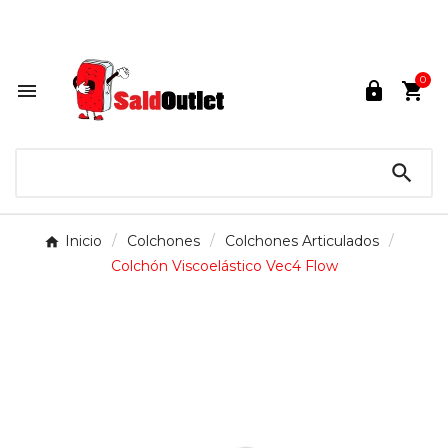
Lunes a Sábados de 10:00 a 14:00 / 16:00 a 21:00.

0




Inicio
Colchones
Colchones Articulados
Colchón Viscoelástico Vec4 Flow