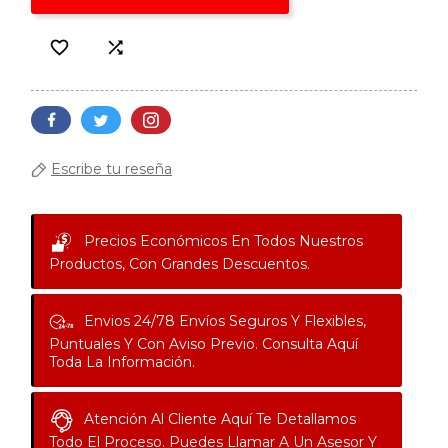


Escribe tu reseña
Precios Económicos
En Todos Nuestros
Productos, Con Grandes Descuentos.
Envios 24/78
Envíos Seguros Y Flexibles,
Puntuales Y Con Aviso Previo. Consulta Aquí
Toda La Información.
Atención Al Cliente
Aquí Te Detallamos
Todo El Proceso. Puedes Llamar A Un Asesor Y