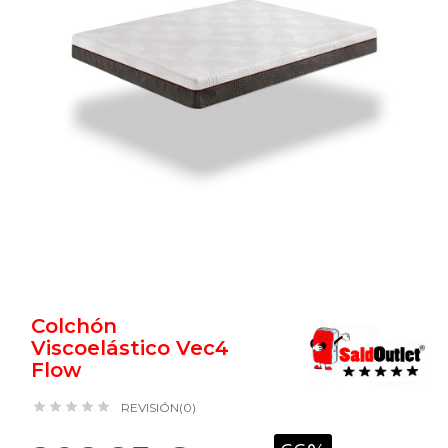
Colchón
Viscoelástico Vec4
Flow





REVISIÓN(0)