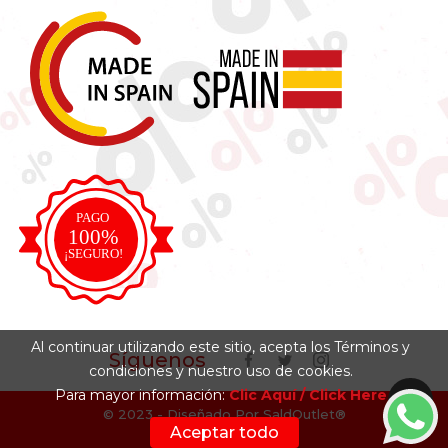
Al continuar utilizando este sitio, acepta los Términos y
Síguenos
condiciones y nuestro uso de cookies.
Para mayor información:
Clic Aquí / Click Here
© 2023 - Diseñado Por SaldOutlet®
Aceptar todo