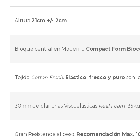
Altura
21cm +/- 2cm
Bloque central en Moderno
Compact Form
Bioc
Tejido
Cotton Fresh
.
Elástico, fresco y puro
son lo
30mm de planchas Viscoelásticas
Real Foam
35Kg/
Gran Resistencia al peso.
Recomendación Max. 10