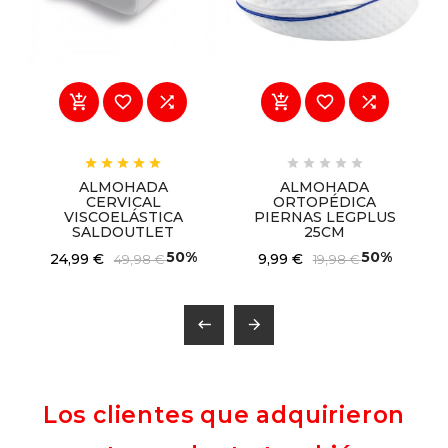
















ALMOHADA
ALMOHADA
CERVICAL
ORTOPÉDICA
VISCOELÁSTICA
PIERNAS LEGPLUS
SALDOUTLET
25CM
50%
50%
24,99 €
9,99 €
49,98 €
19,98 €


Los clientes que adquirieron