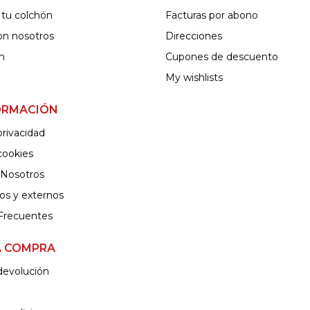
 tu colchón
Facturas por abono
on nosotros
Direcciones
ón
Cupones de descuento
My wishlists
ORMACIÓN
privacidad
 cookies
 Nosotros
nos y externos
Frecuentes
A COMPRA
 devolución