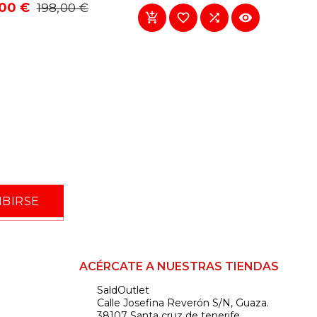
Precio
Precio
00 €
198,00 €




base
IBIRSE
ACÉRCATE A NUESTRAS TIENDAS
SaldOutlet
location_on
Calle Josefina Reverón S/N, Guaza.
38107 Santa cruz de tenerife