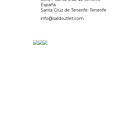
España
Santa Cruz de Tenerife: Tenerife
info@saldoutlet.com
email
900 433 193 - Llamada Gratuita (Free
call
Call)