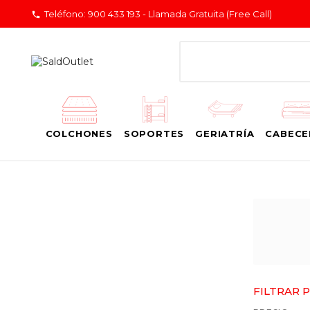
Teléfono:
900 433 193 - Llamada Gratuita (Free Call)

COLCHONES
SOPORTES
GERIATRÍA
CABECE
FILTRAR 