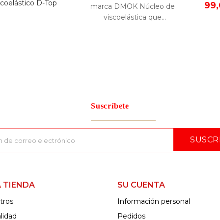
99,
marca DMOK Núcleo de
viscoelástica que
proporciona a su colchón un
plus de confort.
Suscríbete
SUSCR
 TIENDA
SU CUENTA
tros
Información personal
lidad
Pedidos