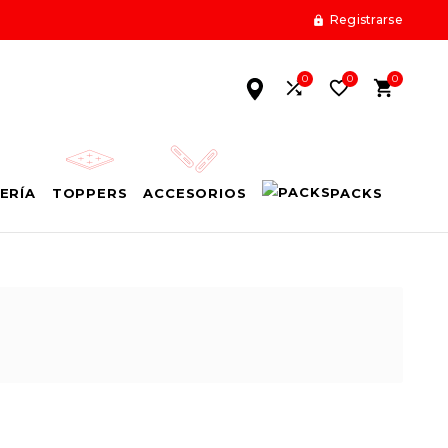
Registrarse

0
0
0



ERÍA
TOPPERS
ACCESORIOS
PACKS