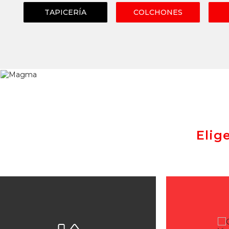
TAPICERÍA
COLCHONES
Elig