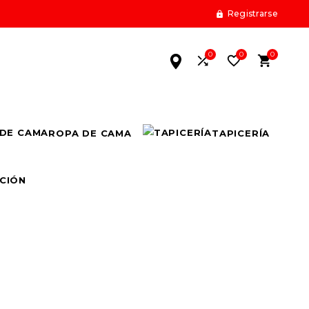
Registrarse

0
0
0



ROPA DE CAMA
TAPICERÍA
CIÓN