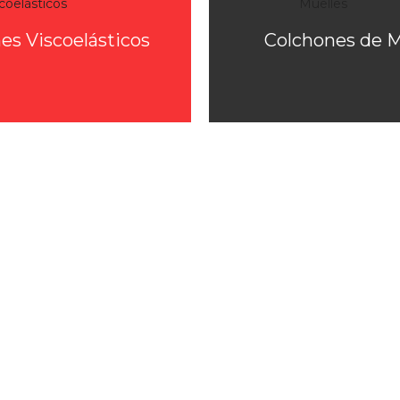
es Viscoelásticos
Colchones de M
Suscríbase y rec
información sobre
últimos descuen
Web.
*En tu primera compra superior
te llevas "REGALO ASEGUR