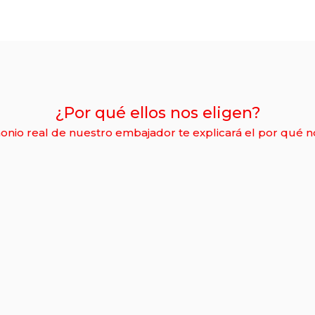
SUSCRIBIR!
No mostrar esta ventana em
¿Por qué ellos nos eligen?
de nuevo
monio real de nuestro embajador te explicará el por qué n