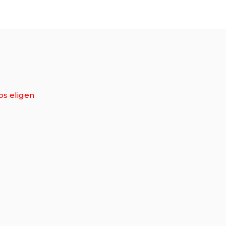
ergente
os eligen