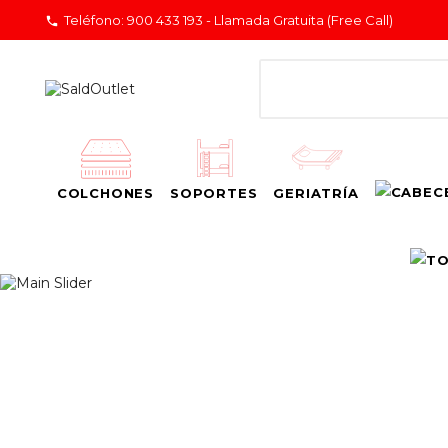
Teléfono:
900 433 193 - Llamada Gratuita (Free Call)

COLCHONES
SOPORTES
GERIATRÍA