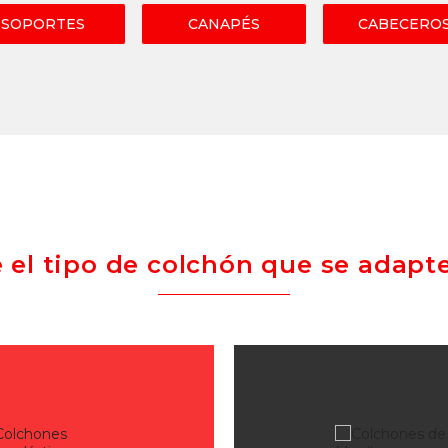
SOPORTES
CANAPÉS
CABECERO
e el tipo de colchón que se adapte 