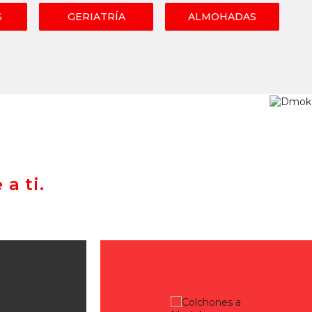
S
GERIATRÍA
ALMOHADAS
a ti.