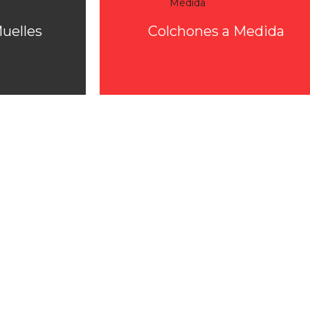
uelles
Colchones a Medida

iba
 los
tos
 a 300€
ADO"