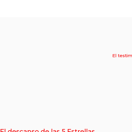
El testi
El descanso de las 5 Estrellas