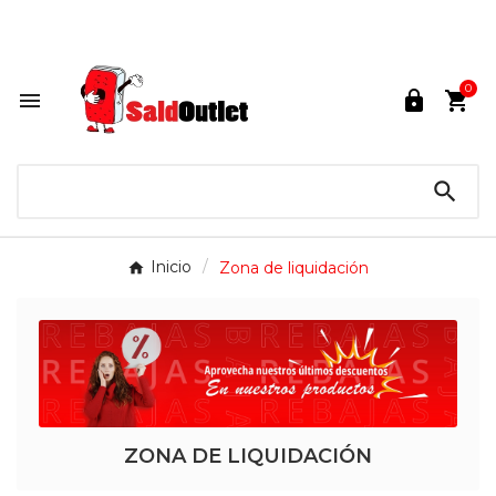
Lunes a Sábados de 10:00 a 14:00 / 16:00 a 21:00.

0




Inicio
Zona de liquidación
ZONA DE LIQUIDACIÓN