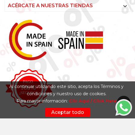

ACÉRCATE A NUESTRAS TIENDAS
Al continuar utilizando este sitio, acepta los Términos y
condiciones y nuestro uso de cookies.
Para mayor información:
Clic Aquí / Click Here
Aceptar todo
Síguenos