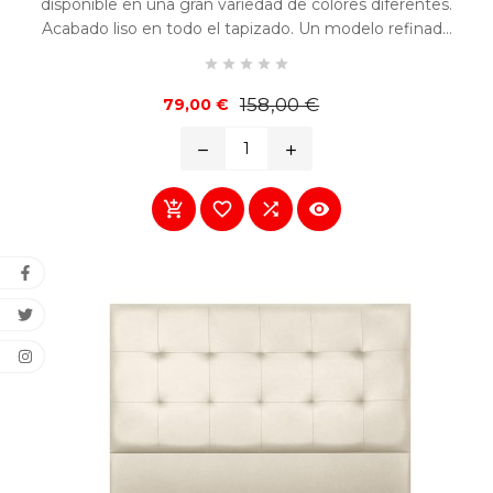
disponible en una gran variedad de colores diferentes.
Acabado liso en todo el tapizado. Un modelo refinado
y fácilmente combinable en cualquier habitación.





Precio
Precio
158,00 €
79,00 €
base
remove
add



