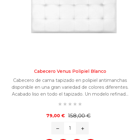
Cabecero Venus Polipiel Blanco
Cabecero de cama tapizado en polipiel antimanchas
disponible en una gran variedad de colores diferentes.
Acabado liso en todo el tapizado. Un modelo refinado
y fácilmente combinable en cualquier habitación.





Precio
Precio
158,00 €
79,00 €
base
remove
add