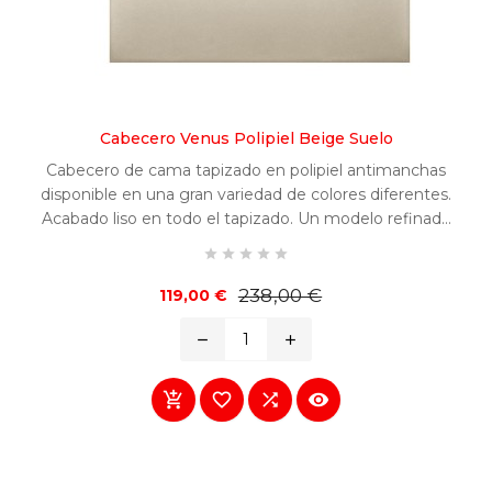
Cabecero Venus Polipiel Beige Suelo
Cabecero de cama tapizado en polipiel antimanchas
disponible en una gran variedad de colores diferentes.
Acabado liso en todo el tapizado. Un modelo refinado
y fácilmente combinable en cualquier habitación.





Precio
Precio
238,00 €
119,00 €
base
remove
add



