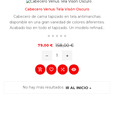
Cabecero Venus Tela Visón Oscuro
Cabecero de cama tapizado en tela antimanchas
disponible en una gran variedad de colores diferentes.
Acabado liso en todo el tapizado. Un modelo refinado
y fácilmente combinable en cualquier habitación.





Precio
Precio
158,00 €
79,00 €
base
remove
add




No hay más resultados
IR AL INICIO