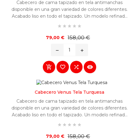
Cabecero de cama tapizado en tela antimanchas
disponible en una gran variedad de colores diferentes.
Acabado liso en todo el tapizado. Un modelo refinado
y fácilmente combinable en cualquier habitación.





Precio
Precio
158,00 €
79,00 €
base
remove
add




Cabecero Venus Tela Turquesa
Cabecero de cama tapizado en tela antimanchas
disponible en una gran variedad de colores diferentes.
Acabado liso en todo el tapizado. Un modelo refinado
y fácilmente combinable en cualquier habitación.





Precio
Precio
158,00 €
79,00 €