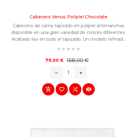
Cabecero Venus Polipiel Chocolate
Cabecero de cama tapizado en polipiel antimanchas
disponible en una gran variedad de colores diferentes.
Acabado liso en todo el tapizado. Un modelo refinado
y fácilmente combinable en cualquier habitación.





Precio
Precio
158,00 €
79,00 €
base
remove
add



