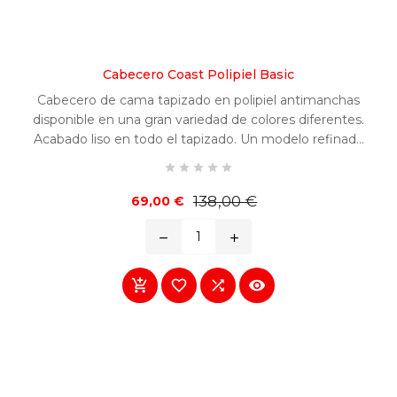
Cabecero Coast Polipiel Basic
Cabecero de cama tapizado en polipiel antimanchas
disponible en una gran variedad de colores diferentes.
Acabado liso en todo el tapizado. Un modelo refinado
y fácilmente combinable en cualquier habitación.





Precio
Precio
138,00 €
69,00 €
base
remove
add



