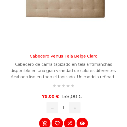
Cabecero Venus Tela Beige Claro
Cabecero de cama tapizado en tela antimanchas
disponible en una gran variedad de colores diferentes.
Acabado liso en todo el tapizado. Un modelo refinado
y fácilmente combinable en cualquier habitación.





Precio
Precio
158,00 €
79,00 €
base
remove
add



