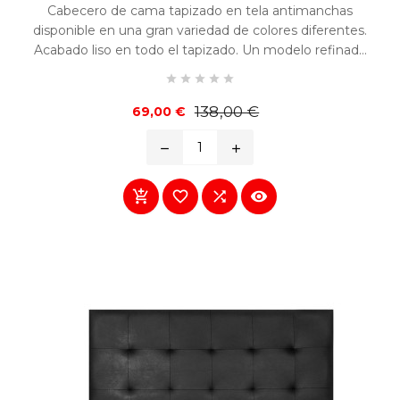
Cabecero de cama tapizado en tela antimanchas
disponible en una gran variedad de colores diferentes.
Acabado liso en todo el tapizado. Un modelo refinado
y fácilmente combinable en cualquier habitación.





Precio
Precio
138,00 €
69,00 €
base
remove
add



