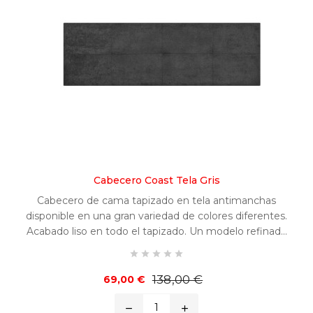
Cabecero Coast Tela Gris
Cabecero de cama tapizado en tela antimanchas
disponible en una gran variedad de colores diferentes.
Acabado liso en todo el tapizado. Un modelo refinado
y fácilmente combinable en cualquier habitación.





Precio
Precio
138,00 €
69,00 €
base
remove
add