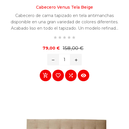
Cabecero Venus Tela Beige
Cabecero de cama tapizado en tela antimanchas
disponible en una gran variedad de colores diferentes.
Acabado liso en todo el tapizado. Un modelo refinado
y fácilmente combinable en cualquier habitación.





Precio
Precio
158,00 €
79,00 €
base
remove
add



