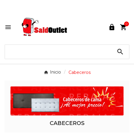
Lunes a Sábados de 10:00 a 14:00 / 16:00 a 21:00.

0




Inicio
Cabeceros
CABECEROS