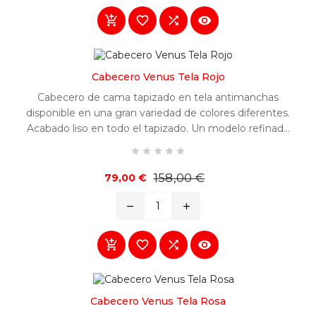




Cabecero Venus Tela Rojo
Cabecero de cama tapizado en tela antimanchas
disponible en una gran variedad de colores diferentes.
Acabado liso en todo el tapizado. Un modelo refinado
y fácilmente combinable en cualquier habitación.





Precio
Precio
158,00 €
79,00 €
base
remove
add




Cabecero Venus Tela Rosa