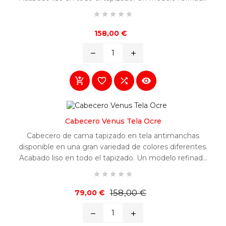
y fácilmente combinable en cualquier habitación.





Precio
158,00 €
remove
add




Cabecero Venus Tela Ocre
Cabecero de cama tapizado en tela antimanchas
disponible en una gran variedad de colores diferentes.
Acabado liso en todo el tapizado. Un modelo refinado
y fácilmente combinable en cualquier habitación.





Precio
Precio
158,00 €
79,00 €
base
remove
add