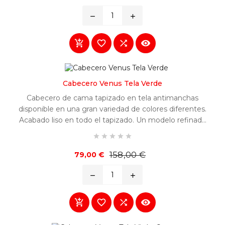
base
remove
add




Cabecero Venus Tela Verde
Cabecero de cama tapizado en tela antimanchas
disponible en una gran variedad de colores diferentes.
Acabado liso en todo el tapizado. Un modelo refinado
y fácilmente combinable en cualquier habitación.





Precio
Precio
158,00 €
79,00 €
base
remove
add



