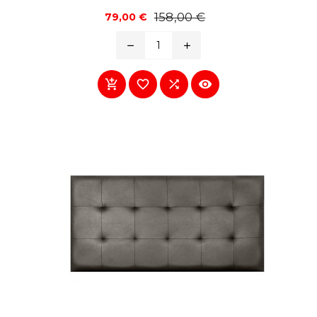
Precio
Precio
158,00 €
79,00 €
base
remove
add



