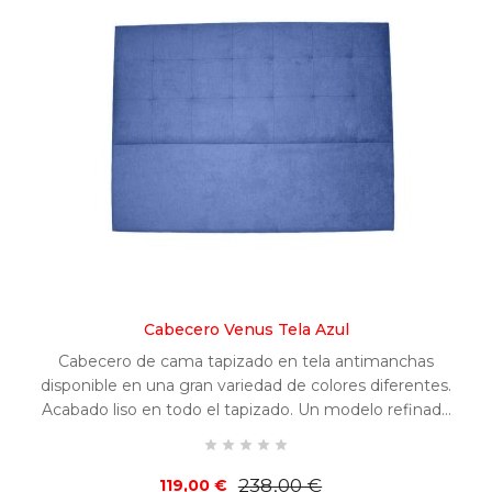
Cabecero Venus Tela Azul
Cabecero de cama tapizado en tela antimanchas
disponible en una gran variedad de colores diferentes.
Acabado liso en todo el tapizado. Un modelo refinado
y fácilmente combinable en cualquier habitación.





Precio
Precio
238,00 €
119,00 €