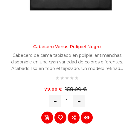
Cabecero Venus Polipiel Negro
Cabecero de cama tapizado en polipiel antimanchas
disponible en una gran variedad de colores diferentes.
Acabado liso en todo el tapizado. Un modelo refinado
y fácilmente combinable en cualquier habitación.





Precio
Precio
158,00 €
79,00 €
base
remove
add



