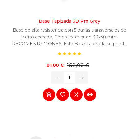
Base Tapizada 3D Pro Grey
Base de alta resistencia con 5 barras transversales de
hierro acerado. Cerco exterior de 30x30 mm.
RECOMENDACIONES: Esta Base Tapizada se puede
utilizar en cualquier tipo de colchón, excepto en los





colchones de Látex, debido a la poca transpiración de
estos colchones. Los colchones de látex deben de ir en
Precio
Precio
162,00 €
81,00 €
base
soportes laminados.
remove
add



