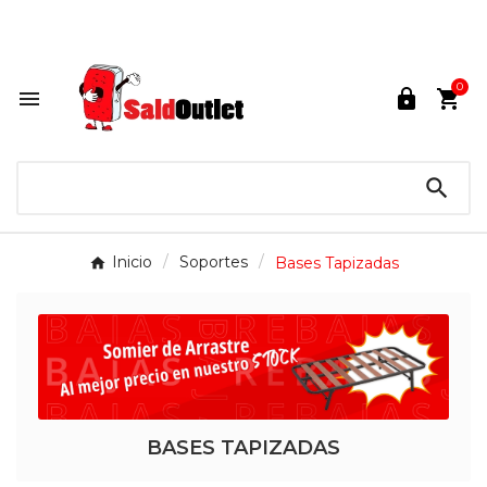
Lunes a Sábados de 10:00 a 14:00 / 16:00 a 21:00.

0




Inicio
Soportes
Bases Tapizadas
BASES TAPIZADAS