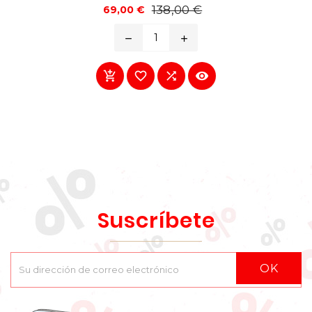
Precio
Precio
138,00 €
69,00 €
base
remove
add




Suscríbete
OK