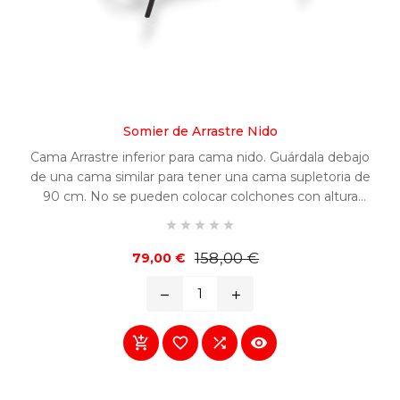
Somier de Arrastre Nido
Cama Arrastre inferior para cama nido. Guárdala debajo
de una cama similar para tener una cama supletoria de
90 cm. No se pueden colocar colchones con altura
superior a 22 cms, si quiere dejar la ropa de cama





puesta y tiene previsto colocarlo debajo de otra cama.
Precio
Precio
158,00 €
79,00 €
base
remove
add



