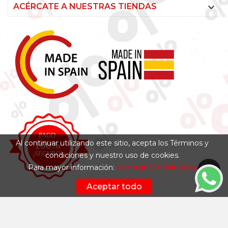

ACÉRCATE A NUESTRAS TIENDAS
Al continuar utilizando este sitio, acepta los Términos y
condiciones y nuestro uso de cookies.
Para mayor información:
Clic Aquí / Click Here
Aceptar todo
Síguenos