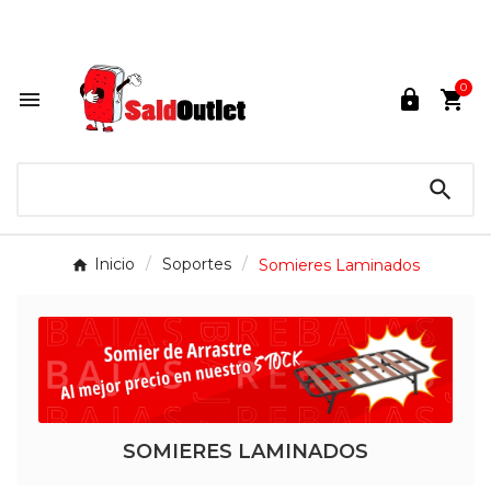
Lunes a Sábados de 10:00 a 14:00 / 16:00 a 21:00.

0




Inicio
Soportes
Somieres Laminados
SOMIERES LAMINADOS