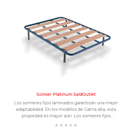
Somier Platinum SaldOutlet
Los somieres fijos laminados garantizan una mejor
adaptabilidad. En los modelos de Gama alta, esta
propiedad es mayor aún. Los somieres fijos
proporcionan una mayor transpiración gracias a la





distancia entre láminas. *MEDIDAS ESPECIALES: <a...