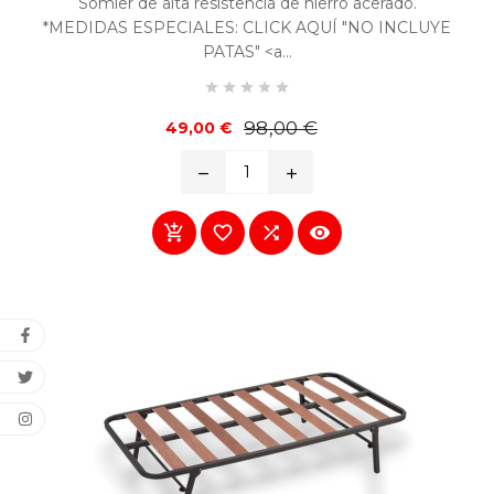
Somier de alta resistencia de hierro acerado.
*MEDIDAS ESPECIALES: CLICK AQUÍ "NO INCLUYE
PATAS" <a...





Precio
Precio
98,00 €
49,00 €
base
remove
add



