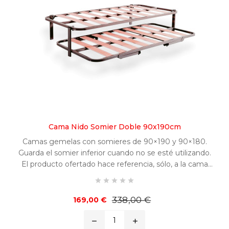
Cama Nido Somier Doble 90x190cm
Camas gemelas con somieres de 90×190 y 90×180.
Guarda el somier inferior cuando no se esté utilizando.
El producto ofertado hace referencia, sólo, a la cama
nido.





Precio
Precio
338,00 €
169,00 €
base
remove
add