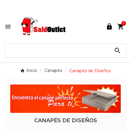
Lunes a Sábados de 10:00 a 14:00 / 16:00 a 21:00.

0




Inicio
Canapés
Canapés de Diseños
CANAPÉS DE DISEÑOS