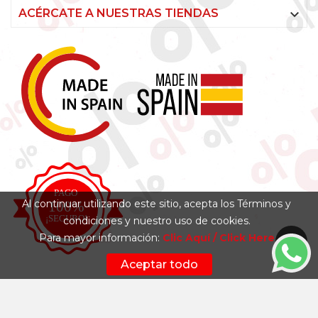

ACÉRCATE A NUESTRAS TIENDAS
Al continuar utilizando este sitio, acepta los Términos y
condiciones y nuestro uso de cookies.
Para mayor información:
Clic Aquí / Click Here
Aceptar todo
Síguenos